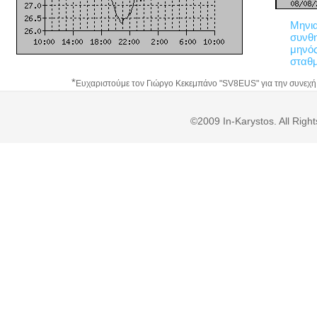
Μηνι
συν
μηνό
σταθ
*
Ευχαριστούμε τον Γιώργο Κεκεμπάνο "SV8EUS" για την συνεχή 
©2009 In-Karystos. All Rig