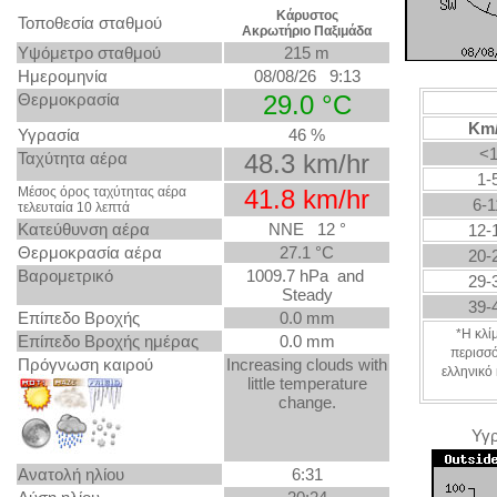
Κάρυστος
Τοποθεσία σταθμού
Ακρωτήριο Παξιμάδα
Υψόμετρο σταθμού
215 m
Ημερομηνία
08/08/26 9:13
Θερμοκρασία
29.0 °C
Km
Υγρασία
46 %
<
Ταχύτητα αέρα
48.3 km/hr
1-
Μέσος όρος ταχύτητας αέρα
41.8 km/hr
6-1
τελευταία 10 λεπτά
Κατεύθυνση αέρα
NNE 12 °
12-
Θερμοκρασία αέρα
27.1 °C
20-
Βαρομετρικό
1009.7 hPa and
29-
Steady
39-
Επίπεδο Βροχής
0.0 mm
*Η κλί
Επίπεδο Βροχής ημέρας
0.0 mm
περισσό
Πρόγνωση καιρού
Increasing clouds with
ελληνικό 
little temperature
change.
Υγ
Ανατολή ηλίου
6:31