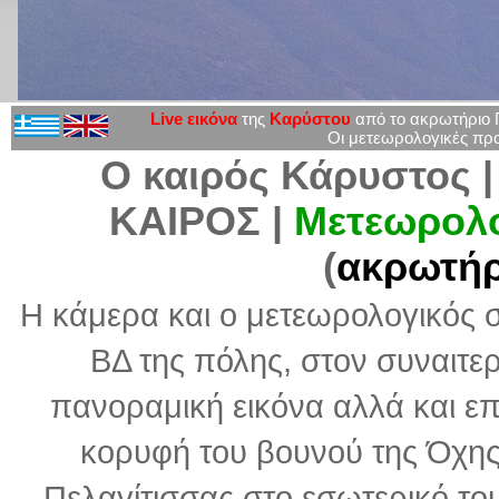
Live εικόνα
της
Καρύστου
από το ακρωτήριο Π
Οι μετεωρολογικές πρ
Ο καιρός Κάρυστος 
ΚΑΙΡΟΣ |
Μετεωρολο
(
ακρωτήρ
Η κάμερα και ο μετεωρολογικός σ
ΒΔ της πόλης, στον συναιτε
πανοραμική εικόνα αλλά και επ
κορυφή του βουνού της Όχης 
Πελαγίτισσας στο εσωτερικό το