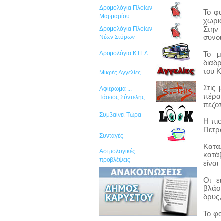
Δρομολόγια Πλοίων
Το φ
Μαρμαρίου
χωριό
Στην
Δρομολόγια Πλοίων
συνοι
Νέων Στύρων
Δρομολόγια ΚΤΕΛ
Το μ
διαδ
του 
Μικρές Αγγελίες
Στις
Αφιέρωμα ...
πέρα
Τάσσος Σύντελης
πεζο
Συμβαίνει Τώρα
Η πιο
Πετρ
Συνταγές
Κατα
Αστρολογικές
κατάβ
προβλέψεις
είναι
Οι ε
βλάσ
δρυς,
Το φ