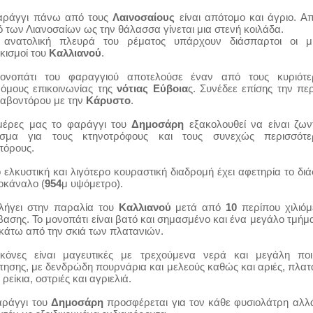
αράγγι πάνω από τους
Λαινοσαίους
είναι απότομο και άγριο. Α
 των Λιανοσαίων ως την θάλασσα γίνεται μια στενή κοιλάδα.
 ανατολική πλευρά του ρέματος υπάρχουν διάσπαρτοι οι μι
κισμοί του
Καλλιανού
.
ονοπάτι του φαραγγιού αποτελούσε έναν από τους κυριότε
ρόμους επικοινωνίας της
νότιας Εύβοια
ς. Συνέδεε επίσης την πε
Καβοντόρου με την
Κάρυστο
.
 μέρες μας το φαράγγι του
Δημοσάρη
εξακολουθεί να είναι ζων
σμα για τους κτηνοτρόφους και τους συνεχώς περισσότε
πόρους.
 ελκυστική και λιγότερο κουραστική διαδρομή έχει αφετηρία το δι
οκάναλο (
954
μ υψόμετρο).
λήγει στην παραλία του
Καλλιανού
μετά από
10
περίπου χιλιόμ
ασης. Το μονοπάτι είναι βατό και σημασμένο και ένα μεγάλο τμήμ
 κάτω από την σκιά των πλατανιών.
ικόνες είναι μαγευτικές με τρεχούμενα νερά και μεγάλη ποικ
τησης, με δενδρώδη πουρνάρια και μελεούς καθώς και αριές, πλατ
 ρείκια, οστριές και αγριελιά.
αράγγι του
Δημοσάρη
προσφέρεται για τον κάθε φυσιολάτρη αλλ