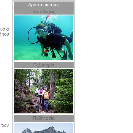
Δραστηριότητες
Καταδύσεις
ουσία
ή του
Πεζοπορία
Ποδηλασία
 των