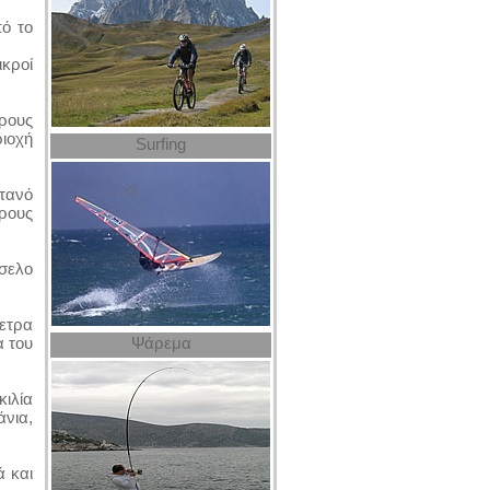
πό το
κροί
ρους
ριοχή
Surfing
τανό
ρους
άσελο
ετρα
Ψάρεμα
α του
ιλία
άνια,
ά και