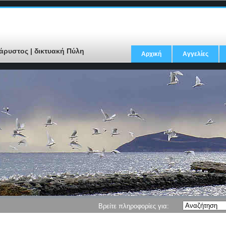
άρυστος | δικτυακή Πύλη
Αρχική
Αγγελίες
Βρείτε πληροφορίες για: