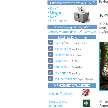
Το Φα
?
Επισκεφθήκατε την περιοχή μας
• Κακή
• Μέτρια
Το Φ
• Καλή
• Πολύ καλή
Στο 
Πείτε τη γνώμη σας, έχει αξία ...
ενός
σχέσε
Αποτελέσματα 6μήνου
κάντε κλικ
ΕΙΔΗΣΕΙΣ on line
Αθλητικά
Πηγή: Goal.com/gr
Οικονομικά
Πηγή: Σκάϊ
Αυτοκίνηση
Πηγή: Σκάϊ
Ελλάδα
Πηγή: Τα Νέα
Κόσμος
Πηγή: Euro2day
Πολιτισμός
Πηγή: In.gr
On Line παιχνίδια
Πηγή: Miniclip
ΧΡΗΣΙΜΕΣ ΣΥΝΔΕΣΕΙΣ
Χρήσιμα Τηλέφωνα
Μπορ
Εφημερεύοντα
Λαιν
Φαρμακεία