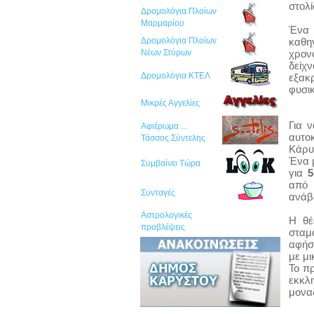
στολί
Δρομολόγια Πλοίων
Μαρμαρίου
Ένα 
Δρομολόγια Πλοίων
καθη
Νέων Στύρων
χρον
δείχν
Δρομολόγια ΚΤΕΛ
εξακ
φυσικ
Μικρές Αγγελίες
Για 
Αφιέρωμα ...
αυτο
Τάσσος Σύντελης
Κάρυ
Ένα 
Συμβαίνει Τώρα
για
5
από 
Συνταγές
ανάβ
Αστρολογικές
Η θέ
προβλέψεις
σταμ
αφήσ
με μι
Το π
εκκλ
μοναδ