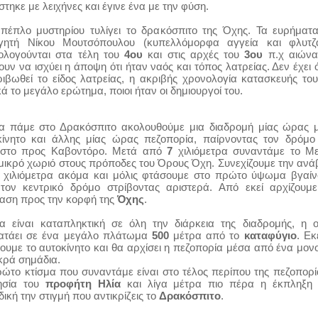
στηκε με λειχήνες και έγινε ένα με την φύση.
πέπλο μυστηρίου τυλίγει το δρακόσπιτο της Όχης. Τα ευρήματ
γητή Νίκου Μουτσόπουλου (κυπελλόμορφα αγγεία και φλυτζά
ολογούνται στα τέλη του
4ου
και στις αρχές του
3ου
π.χ αιώνα,
ουν να ισχύει η άποψη ότι ήταν ναός και τόπος λατρείας. Δεν έχει
ριβωθεί το είδος λατρείας, η ακριβής χρονολογία κατασκευής του
ά το μεγάλο ερώτημα, ποιοι ήταν οι δημιουργοί του.
να πάμε στο Δρακόσπιτο ακολουθούμε μια διαδρομή μίας ώρας 
κίνητο και άλλης μίας ώρας πεζοπορία, παίρνοντας τον δρόμο
στο προς Καβοντόρο. Μετά από
7
χιλιόμετρα συναντάμε το Με
μικρό χωριό στους πρόποδες του Όρους Όχη. Συνεχίζουμε την αν
χιλιόμετρα ακόμα και μόλις φτάσουμε στο πρώτο ύψωμα βγαίν
τον κεντρικό δρόμο στρίβοντας αριστερά. Από εκεί αρχίζουμε
αση προς την κορφή της
Όχης
.
α είναι καταπληκτική σε όλη την διάρκεια της διαδρομής, η 
ατάει σε ένα μεγάλο πλάτωμα
500
μέτρα από το
καταφύγιο
. Εκ
ουμε το αυτοκίνητο και θα αρχίσει η πεζοπορία μέσα από ένα μον
κρά σημάδια.
ρώτο κτίσμα που συναντάμε είναι στο τέλος περίπου της πεζοπορί
ησία του
προφήτη Ηλία
και λίγα μέτρα πιο πέρα η έκπληξη ε
ική την στιγμή που αντικρίζεις το
Δρακόσπιτο
.