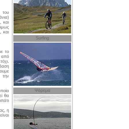
α του
νια)
 και
 όμως
, και
Surfing
με το
 από
τόχι.
άβαση
ουμε
 την
Ψάρεμα
οποία
εί θα
οπάτι
ας, η
ίναι