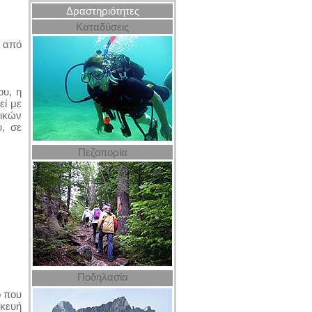
Δραστηριότητες
Καταδύσεις
ω από
ου, η
εί με
ικών
, σε
Πεζοπορία
Ποδηλασία
ο που
κευή