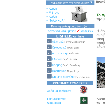
Δρακό
?
Επισκεφθήκατε την περιοχή μας
• Κακή
• Μέτρια
Το Δ
• Καλή
την 
• Πολύ καλή
Πείτε τη γνώμη σας, έχει αξία ...
Η άρ
Αποτελέσματα 6μήνου
κάντε κλικ
ακρίβ
ΕΙΔΗΣΕΙΣ on line
τόση
Αθλητικά
Πηγή: Goal.com/gr
προβ
κάνο
Οικονομικά
Πηγή: Σκάϊ
Αυτοκίνηση
Πηγή: Σκάϊ
Ελλάδα
Πηγή: Τα Νέα
Κόσμος
Πηγή: Euro2day
Πολιτισμός
Πηγή: In.gr
On Line παιχνίδια
Πηγή: Miniclip
ΧΡΗΣΙΜΕΣ ΣΥΝΔΕΣΕΙΣ
Χρήσιμα Τηλέφωνα
Δυσπ
Εφημερεύοντα
το π
Φαρμακεία